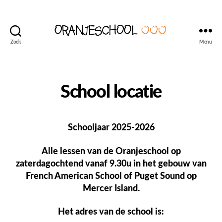
Zoek
Menu
Seattle's
Dutch
Language
and
School locatie
Culture
School
Schooljaar 2025-2026
Alle lessen van de Oranjeschool op
zaterdagochtend vanaf 9.30u in het gebouw van
French American School of Puget Sound op
Mercer Island.
Het adres van de school is: