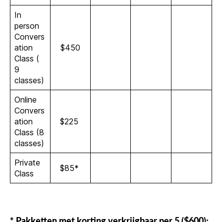
In
person
Convers
ation
$450
Class (
9
classes)
Online
Convers
ation
$225
Class (8
classes)
Private
$85*
Class
* Pakketten met korting verkrijgbaar per 5 ($600);