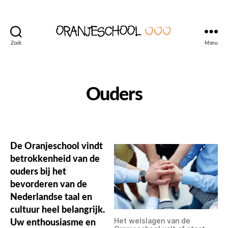
Zoek
Menu
Seattle's
Dutch
Language
and
Ouders
Culture
School
De Oranjeschool vindt
betrokkenheid van de
ouders bij het
bevorderen van de
Nederlandse taal en
cultuur heel belangrijk.
Uw enthousiasme en
Het welslagen van de