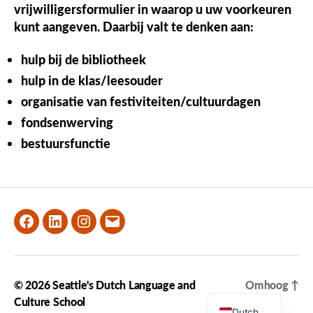
vrijwilligersformulier in waarop u uw voorkeuren
kunt aangeven. Daarbij valt te denken aan:
hulp bij de bibliotheek
hulp in de klas/leesouder
organisatie van festiviteiten/cultuurdagen
fondsenwerving
bestuursfunctie
Facebook
LinkedIn
Instagram
Email
© 2026
Seattle's Dutch Language and
Omhoog
↑
English
Culture School
Dutch