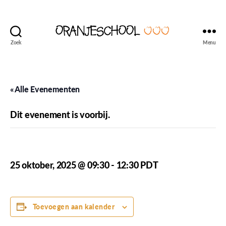
Zoek
Menu
Seattle's
Dutch
Language
and
« Alle Evenementen
Culture
School
Dit evenement is voorbij.
Oranjeschool – Week 8
25 oktober, 2025 @ 09:30
-
12:30
PDT
Toevoegen aan kalender