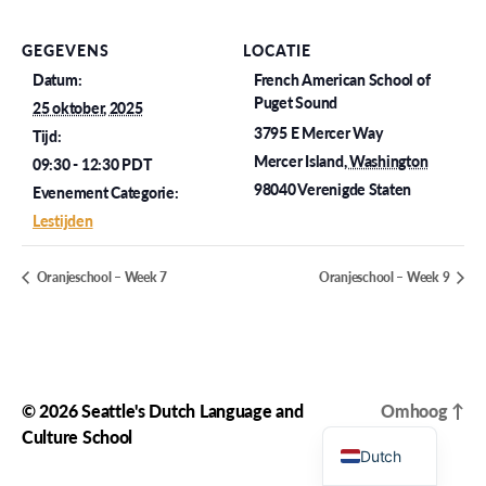
GEGEVENS
LOCATIE
Datum:
French American School of
Puget Sound
25 oktober, 2025
3795 E Mercer Way
Tijd:
Mercer Island
,
Washington
09:30 - 12:30
PDT
98040
Verenigde Staten
Evenement Categorie:
Lestijden
Oranjeschool – Week 7
Oranjeschool – Week 9
© 2026
Seattle's Dutch Language and
Omhoog
↑
English
Culture School
Dutch