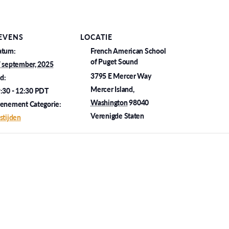
EVENS
LOCATIE
atum:
French American School
of Puget Sound
 september, 2025
3795 E Mercer Way
jd:
Mercer Island
,
:30 - 12:30
PDT
Washington
98040
enement Categorie:
Verenigde Staten
stijden