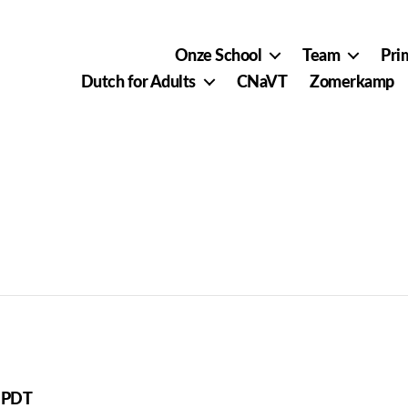
Onze School
Team
Pri
Dutch for Adults
CNaVT
Zomerkamp
 Week 4
PDT