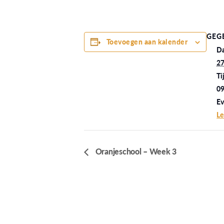
GEG
Toevoegen aan kalender
D
27
Ti
09
Ev
Le
Oranjeschool – Week 3