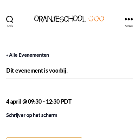
Zoek
Menu
Seattle's
Dutch
Language
and
« Alle Evenementen
Culture
School
Dit evenement is voorbij.
Oranjeschool – Week 28
4 april @ 09:30
-
12:30
PDT
Schrijver op het scherm