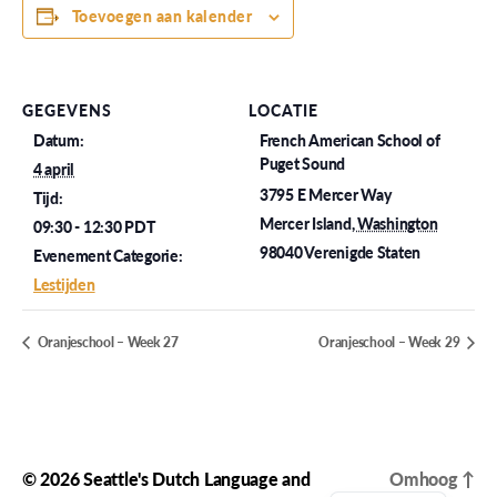
Toevoegen aan kalender
GEGEVENS
LOCATIE
Datum:
French American School of
Puget Sound
4 april
3795 E Mercer Way
Tijd:
Mercer Island
,
Washington
09:30 - 12:30
PDT
98040
Verenigde Staten
Evenement Categorie:
Lestijden
Oranjeschool – Week 27
Oranjeschool – Week 29
© 2026
Seattle's Dutch Language and
Omhoog
↑
English