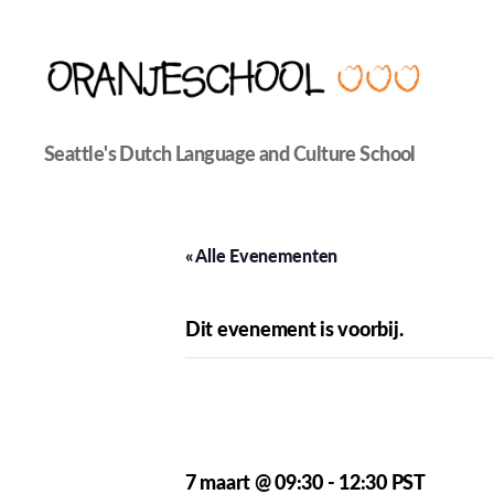
Seattle's
Seattle's Dutch Language and Culture School
Dutch
Language
and
Culture
« Alle Evenementen
School
Dit evenement is voorbij.
Oranjeschool –
7 maart @ 09:30
-
12:30
PST