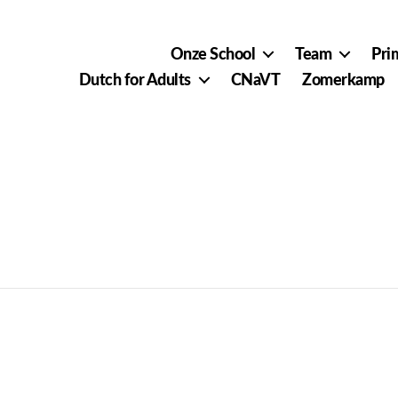
Onze School
Team
Pri
Dutch for Adults
CNaVT
Zomerkamp
 Week 24 (ONLINE)