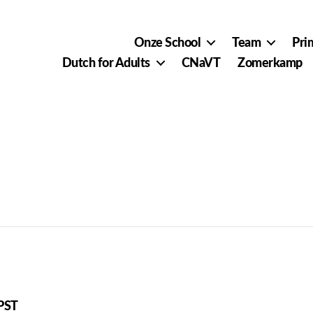
Onze School
Team
Pri
Dutch for Adults
CNaVT
Zomerkamp
 Week 15
PST