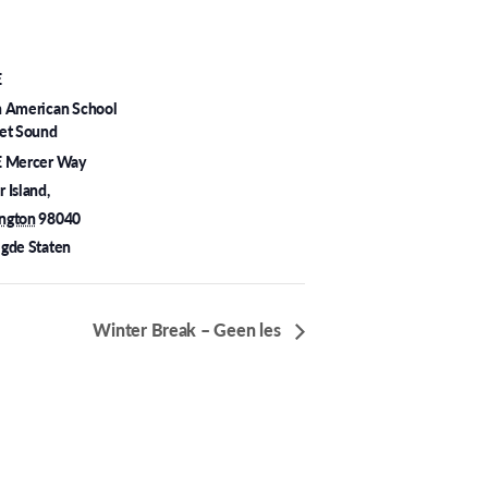
E
h American School
et Sound
E Mercer Way
 Island
,
ngton
98040
gde Staten
Winter Break – Geen les