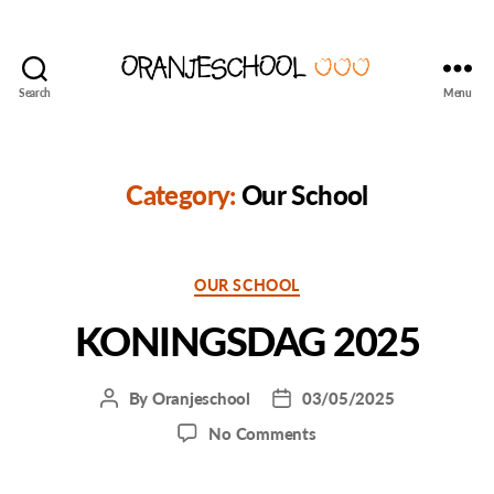
Search
Menu
Seattle's
Dutch
Language
and
Category:
Our School
Culture
School
Categories
OUR SCHOOL
KONINGSDAG 2025
By
Oranjeschool
03/05/2025
Post
Post
author
date
on
No Comments
KONINGSDAG
2025