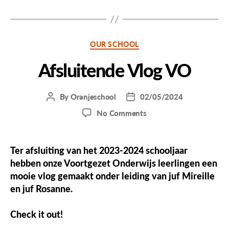
Categories
OUR SCHOOL
Afsluitende Vlog VO
By
Oranjeschool
02/05/2024
Post
Post
author
date
on
No Comments
Afsluitende
Vlog
VO
Ter afsluiting van het 2023-2024 schooljaar
hebben onze Voortgezet Onderwijs leerlingen een
mooie vlog gemaakt onder leiding van juf Mireille
en juf Rosanne.
Check it out!